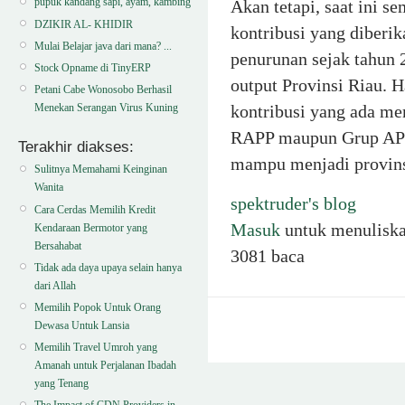
pupuk kandang sapi, ayam, kambing
Akan tetapi, saat ini se
DZIKIR AL- KHIDIR
kontribusi yang diber
Mulai Belajar java dari mana? ...
penurunan sejak tahun 
Stock Opname di TinyERP
output Provinsi Riau. H
Petani Cabe Wonosobo Berhasil
Menekan Serangan Virus Kuning
kontribusi yang ada m
RAPP maupun Grup APRI
Terakhir diakses:
mampu menjadi provinsi
Sulitnya Memahami Keinginan
Wanita
spektruder's blog
Cara Cerdas Memilih Kredit
Masuk
untuk menulisk
Kendaraan Bermotor yang
Bersahabat
3081 baca
Tidak ada daya upaya selain hanya
dari Allah
Memilih Popok Untuk Orang
Dewasa Untuk Lansia
Memilih Travel Umroh yang
Amanah untuk Perjalanan Ibadah
yang Tenang