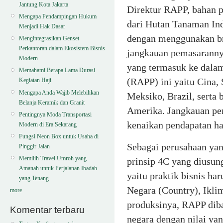
Jantung Kota Jakarta
Direktur RAPP, bahan p
Mengapa Pendampingan Hukum
dari Hutan Tanaman Ind
Menjadi Hak Dasar
dengan menggunakan b
Mengintegrasikan Genset
Perkantoran dalam Ekosistem Bisnis
jangkauan pemasarannya
Modern
yang termasuk ke dala
Memahami Berapa Lama Durasi
(RAPP) ini yaitu Cina, 
Kegiatan Haji
Mengapa Anda Wajib Melebihkan
Meksiko, Brazil, serta
Belanja Keramik dan Granit
Amerika. Jangkauan pem
Pentingnya Moda Transportasi
kenaikan pendapatan ha
Modern di Era Sekarang
Fungsi Neon Box untuk Usaha di
Sebagai perusahaan yan
Pinggir Jalan
Memilih Travel Umroh yang
prinsip 4C yang diusun
Amanah untuk Perjalanan Ibadah
yaitu praktik bisnis 
yang Tenang
Negara (Country), Ikli
more
produksinya, RAPP dib
Komentar terbaru
negara dengan nilai yan