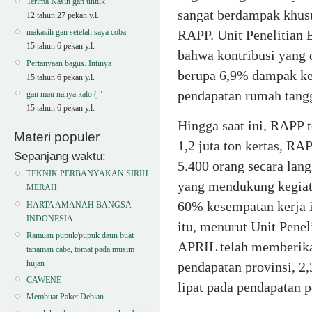
Terima Kasih gan untuk
sangat berdampak khus
12 tahun 27 pekan y.l.
RAPP. Unit Penelitian 
makasih gan setelah saya coba
15 tahun 6 pekan y.l.
bahwa kontribusi yang
Pertanyaan bagus. Intinya
berupa 6,9% dampak ke
15 tahun 6 pekan y.l.
pendapatan rumah tangg
gan mau nanya kalo ( "
15 tahun 6 pekan y.l.
Hingga saat ini, RAPP t
Materi populer
1,2 juta ton kertas, R
Sepanjang waktu:
5.400 orang secara lang
TEKNIK PERBANYAKAN SIRIH
yang mendukung kegiat
MERAH
60% kesempatan kerja i
HARTA AMANAH BANGSA
INDONESIA
itu, menurut Unit Penel
Ramuan pupuk/pupuk daun buat
APRIL telah memberikan 
tanaman cabe, tomat pada musim
hujan
pendapatan provinsi, 2,
CAWENE
lipat pada pendapatan p
Membuat Paket Debian