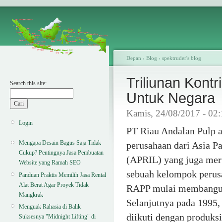
Depan
›
Blog
›
spektruder's blog
Triliunan Kont
Search this site:
Untuk Negara
Kamis, 24/08/2017 - 02
Login
PT Riau Andalan Pulp 
Mengapa Desain Bagus Saja Tidak
perusahaan dari Asia Pa
Cukup? Pentingnya Jasa Pembuatan
(APRIL) yang juga mer
Website yang Ramah SEO
sebuah kelompok perusa
Panduan Praktis Memilih Jasa Rental
Alat Berat Agar Proyek Tidak
RAPP mulai membangun 
Mangkrak
Selanjutnya pada 1995
Menguak Rahasia di Balik
diikuti dengan produks
Suksesnya "Midnight Lifting" di