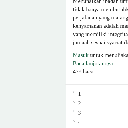
Menunaikan ibadah umro
tidak hanya membutuhka
perjalanan yang matang
kenyamanan adalah memi
yang memiliki integrit
jamaah sesuai syariat 
Masuk
untuk menulisk
Baca lanjutannya
479 baca
1
2
3
4