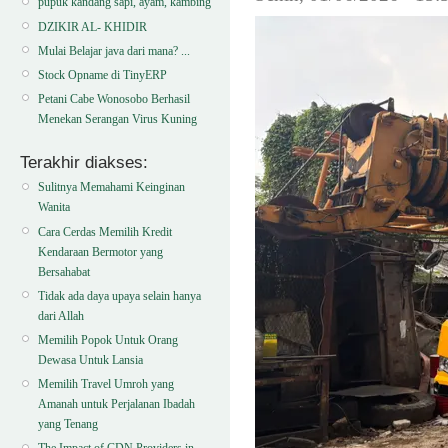
pupuk kandang sapi, ayam, kambing
DZIKIR AL- KHIDIR
Mulai Belajar java dari mana? ...
Stock Opname di TinyERP
Petani Cabe Wonosobo Berhasil
Menekan Serangan Virus Kuning
Terakhir diakses:
Sulitnya Memahami Keinginan
Wanita
Cara Cerdas Memilih Kredit
Kendaraan Bermotor yang
Bersahabat
Tidak ada daya upaya selain hanya
dari Allah
Memilih Popok Untuk Orang
Dewasa Untuk Lansia
Memilih Travel Umroh yang
Amanah untuk Perjalanan Ibadah
yang Tenang