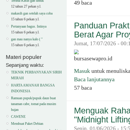
Terima Kasih gan untuk
49 baca
12 tahun 27 pekan y.l.
makasih gan setelah saya coba
15 tahun 6 pekan y.l.
Panduan Prakti
Pertanyaan bagus. Intinya
Berat Agar Pr
15 tahun 6 pekan y.l.
gan mau nanya kalo ( "
Jumat, 17/07/2026 - 00:
15 tahun 6 pekan y.l.
Materi populer
Sepanjang waktu:
Masuk
untuk menulisk
TEKNIK PERBANYAKAN SIRIH
Baca lanjutannya
MERAH
HARTA AMANAH BANGSA
57 baca
INDONESIA
Ramuan pupuk/pupuk daun buat
tanaman cabe, tomat pada musim
Menguak Rahas
hujan
CAWENE
"Midnight Lifti
Membuat Paket Debian
Senin, 01/06/2026 - 15: