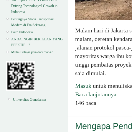
The Impact of CDN Providers in
Driving Technological Growth in
Indonesia
Pentingnya Moda Transportasi
Modern di Era Sekarang
Malam hari di Jakarta 
Faith Indonesia
malam, deretan kendaraa
ANDA INGIN BERIKLAN YANG
EFEKTIF....?
jalanan protokol pasca
Mulai Belajar java dari mana? ...
mayoritas warga ibu ko
tinggi pembatas proyek
saja dimulai.
Masuk
untuk menulisk
Baca lanjutannya
Universitas Gunadarma
146 baca
Mengapa Pend