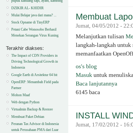
pupuk kandang sapi, ayam, kambing
DZIKIR AL- KHIDIR
Membuat Lapo
Mulai Belajar java dari mana? ...
Stock Opname di TinyERP
Jumat, 04/05/2012 - 22
Petani Cabe Wonosobo Berhasil
Melanjutkan tulisan
Me
Menekan Serangan Virus Kuning
langkah-langkah untuk
Terakhir diakses:
memanfaatkan OpenOffic
The Impact of CDN Providers in
Driving Technological Growth in
os's blog
Indonesia
Masuk
untuk menulisk
Google Earth di Arsitektur 64 bit
OpenERP: Menambah Field pada
Baca lanjutannya
Partner
6145 baca
Mohon Maaf
Web dengan Python
Virtualmin Backup & Restore
INSTALL WIN
Membuat Paket Debian
Jumat, 17/02/2012 - 16:
Peranan Tax Advisor di Indonesia
untuk Perusahaan PMA dari Luar