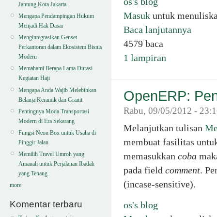
os's blog
Jantung Kota Jakarta
Masuk
untuk menulisk
Mengapa Pendampingan Hukum
Menjadi Hak Dasar
Baca lanjutannya
Mengintegrasikan Genset
4579 baca
Perkantoran dalam Ekosistem Bisnis
1 lampiran
Modern
Memahami Berapa Lama Durasi
Kegiatan Haji
Mengapa Anda Wajib Melebihkan
OpenERP: Pen
Belanja Keramik dan Granit
Rabu, 09/05/2012 - 23:
Pentingnya Moda Transportasi
Modern di Era Sekarang
Melanjutkan tulisan
Me
Fungsi Neon Box untuk Usaha di
membuat fasilitas untu
Pinggir Jalan
memasukkan
coba
maka
Memilih Travel Umroh yang
Amanah untuk Perjalanan Ibadah
pada field
comment
. Pe
yang Tenang
(incase-sensitive).
more
Komentar terbaru
os's blog