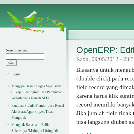
OpenERP: Edit
Search this site:
Rabu, 09/05/2012 - 23:
Biasanya untuk mengubah
Login
(double click) pada rec
field record yang dima
Mengapa Desain Bagus Saja Tidak
Cukup? Pentingnya Jasa Pembuatan
karena harus klik suntin
Website yang Ramah SEO
record memiliki banyak 
Panduan Praktis Memilih Jasa Rental
Alat Berat Agar Proyek Tidak
Jika jumlah field tidak
Mangkrak
bisa langsung diubah s
Menguak Rahasia di Balik
Suksesnya "Midnight Lifting" di