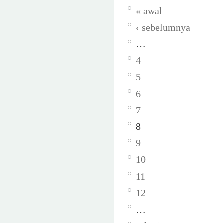
« awal
‹ sebelumnya
…
4
5
6
7
8
9
10
11
12
…