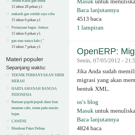
Masuk
untuk menulisk
Terima Kasih gan untuk
12 tahun 28 pekan y.l.
Baca lanjutannya
makasih gan setelah saya coba
4513 baca
15 tahun 6 pekan y.l.
1 lampiran
Pertanyaan bagus. Intinya
15 tahun 6 pekan y.l.
gan mau nanya kalo ( "
15 tahun 7 pekan y.l.
OpenERP: Migr
Materi populer
Senin, 07/05/2012 - 21:
Sepanjang waktu:
Jika Anda sudah memili
TEKNIK PERBANYAKAN SIRIH
migrasi yang akan mem
MERAH
bentuk XML.
HARTA AMANAH BANGSA
INDONESIA
os's blog
Ramuan pupuk/pupuk daun buat
tanaman cabe, tomat pada musim
Masuk
untuk menulisk
hujan
Baca lanjutannya
CAWENE
4824 baca
Membuat Paket Debian