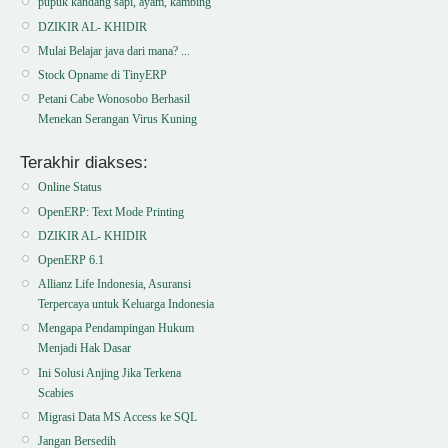
pupuk kandang sapi, ayam, kambing
DZIKIR AL- KHIDIR
Mulai Belajar java dari mana? ...
Stock Opname di TinyERP
Petani Cabe Wonosobo Berhasil
Menekan Serangan Virus Kuning
Terakhir diakses:
Online Status
OpenERP: Text Mode Printing
DZIKIR AL- KHIDIR
OpenERP 6.1
Allianz Life Indonesia, Asuransi
Terpercaya untuk Keluarga Indonesia
Mengapa Pendampingan Hukum
Menjadi Hak Dasar
Ini Solusi Anjing Jika Terkena
Scabies
Migrasi Data MS Access ke SQL
Jangan Bersedih