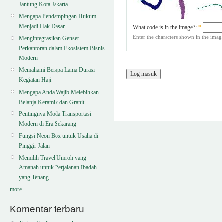
Jantung Kota Jakarta
Mengapa Pendampingan Hukum
Menjadi Hak Dasar
What code is in the image?:
*
Enter the characters shown in the imag
Mengintegrasikan Genset
Perkantoran dalam Ekosistem Bisnis
Modern
Memahami Berapa Lama Durasi
Kegiatan Haji
Mengapa Anda Wajib Melebihkan
Belanja Keramik dan Granit
Pentingnya Moda Transportasi
Modern di Era Sekarang
Fungsi Neon Box untuk Usaha di
Pinggir Jalan
Memilih Travel Umroh yang
Amanah untuk Perjalanan Ibadah
yang Tenang
more
Komentar terbaru