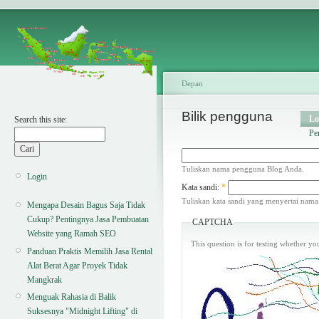
Depan
Bilik pengguna
Lo
Search this site:
Pe
Tuliskan nama pengguna Blog Anda.
Login
Kata sandi:
*
Tuliskan kata sandi yang menyertai nam
Mengapa Desain Bagus Saja Tidak
Cukup? Pentingnya Jasa Pembuatan
CAPTCHA
Website yang Ramah SEO
This question is for testing whether y
Panduan Praktis Memilih Jasa Rental
Alat Berat Agar Proyek Tidak
Mangkrak
Menguak Rahasia di Balik
Suksesnya "Midnight Lifting" di