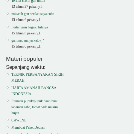
Terima Kasih gan untuk
12 tahun 27 pekan y.l.
makasih gan setelah saya coba
15 tahun 6 pekan y.l.
Pertanyaan bagus. Intinya
15 tahun 6 pekan y.l.
gan mau nanya kalo ( "
15 tahun 6 pekan y.l.
Materi populer
Sepanjang waktu:
TEKNIK PERBANYAKAN SIRIH
MERAH
HARTA AMANAH BANGSA
INDONESIA
Ramuan pupuk/pupuk daun buat
tanaman cabe, tomat pada musim
hujan
CAWENE
Membuat Paket Debian