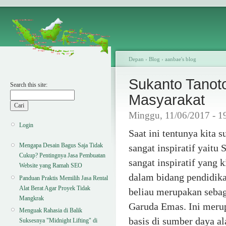
Depan
›
Blog
›
aanbae's blog
Sukanto Tanot
Search this site:
Masyarakat
Minggu, 11/06/2017 - 1
Login
Saat ini tentunya kita
Mengapa Desain Bagus Saja Tidak
sangat inspiratif yaitu
Cukup? Pentingnya Jasa Pembuatan
sangat inspiratif yang 
Website yang Ramah SEO
dalam bidang pendidika
Panduan Praktis Memilih Jasa Rental
Alat Berat Agar Proyek Tidak
beliau merupakan sebag
Mangkrak
Garuda Emas. Ini meru
Menguak Rahasia di Balik
basis di sumber daya a
Suksesnya "Midnight Lifting" di