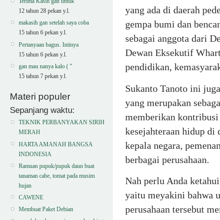
Terima Kasih gan untuk
yang ada di daerah pede
12 tahun 28 pekan y.l.
gempa bumi dan bencana
makasih gan setelah saya coba
15 tahun 6 pekan y.l.
sebagai anggota dari 
Pertanyaan bagus. Intinya
Dewan Eksekutif Wharto
15 tahun 6 pekan y.l.
pendidikan, kemasyaraka
gan mau nanya kalo ( "
15 tahun 7 pekan y.l.
Sukanto Tanoto ini ju
Materi populer
yang merupakan sebagai
Sepanjang waktu:
memberikan kontribusi
TEKNIK PERBANYAKAN SIRIH
kesejahteraan hidup di
MERAH
kepala negara, pemena
HARTA AMANAH BANGSA
INDONESIA
berbagai perusahaan.
Ramuan pupuk/pupuk daun buat
tanaman cabe, tomat pada musim
Nah perlu Anda ketahui
hujan
yaitu meyakini bahwa u
CAWENE
perusahaan tersebut me
Membuat Paket Debian