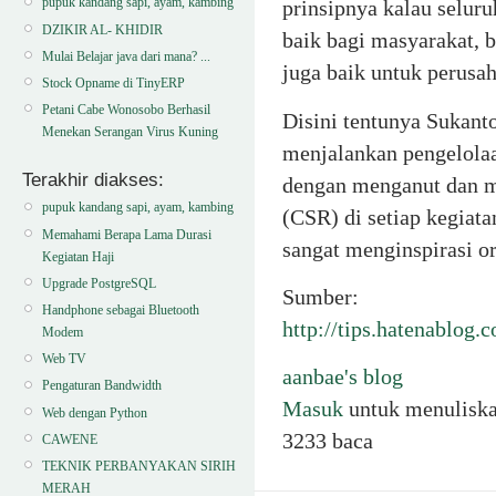
pupuk kandang sapi, ayam, kambing
prinsipnya kalau selur
DZIKIR AL- KHIDIR
baik bagi masyarakat, b
Mulai Belajar java dari mana? ...
juga baik untuk perusa
Stock Opname di TinyERP
Petani Cabe Wonosobo Berhasil
Disini tentunya Sukant
Menekan Serangan Virus Kuning
menjalankan pengelolaa
Terakhir diakses:
dengan menganut dan me
pupuk kandang sapi, ayam, kambing
(CSR) di setiap kegiat
Memahami Berapa Lama Durasi
sangat menginspirasi or
Kegiatan Haji
Upgrade PostgreSQL
Sumber:
Handphone sebagai Bluetooth
http://tips.hatenablog
Modem
Web TV
aanbae's blog
Pengaturan Bandwidth
Masuk
untuk menulisk
Web dengan Python
3233 baca
CAWENE
TEKNIK PERBANYAKAN SIRIH
MERAH