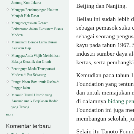
Jantung Kota Jakarta
Beijing dan Nanjing.
Mengapa Pendampingan Hukum
Menjadi Hak Dasar
Beliau ini sudah lebih 
Mengintegrasikan Genset
sebagai pemasok suku c
Perkantoran dalam Ekosistem Bisnis
sebagai seorang pengusa
Modern
Memahami Berapa Lama Durasi
kayu pada tahun 1967. 
Kegiatan Haji
industri sumber daya al
Mengapa Anda Wajib Melebihkan
kertas, serta pembangkit
Belanja Keramik dan Granit
Pentingnya Moda Transportasi
Kemudian pada tahun 1
Modern di Era Sekarang
Fungsi Neon Box untuk Usaha di
Foundation yang tentun
Pinggir Jalan
dan untuk memajukan m
Memilih Travel Umroh yang
di dalamnya
bidang pe
Amanah untuk Perjalanan Ibadah
yang Tenang
Foundation ini juga me
more
membangun sekolah, jug
Komentar terbaru
Selain itu Tanoto Foun