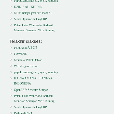
pupuk kandang sapi, ayam, kambing
DZIKIR AL- KHIDIR
Mulai Belajar java dari mana? ...
Stock Opname di TinyERP
Petani Cabe Wonosobo Berhasil
Menekan Serangan Virus Kuning
Terakhir diakses:
penuntasan UBCN
CAWENE
Membuat Paket Debian
Web dengan Python
pupuk kandang sapi, ayam, kambing
HARTA AMANAH BANGSA
INDONESIA
OpenERP: Sebelum Simpan
Petani Cabe Wonosobo Berhasil
Menekan Serangan Virus Kuning
Stock Opname di TinyERP
Python di N73