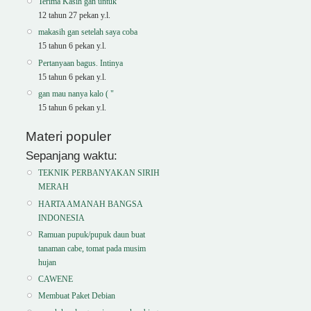
Terima Kasih gan untuk
12 tahun 27 pekan y.l.
makasih gan setelah saya coba
15 tahun 6 pekan y.l.
Pertanyaan bagus. Intinya
15 tahun 6 pekan y.l.
gan mau nanya kalo ( "
15 tahun 6 pekan y.l.
Materi populer
Sepanjang waktu:
TEKNIK PERBANYAKAN SIRIH
MERAH
HARTA AMANAH BANGSA
INDONESIA
Ramuan pupuk/pupuk daun buat
tanaman cabe, tomat pada musim
hujan
CAWENE
Membuat Paket Debian