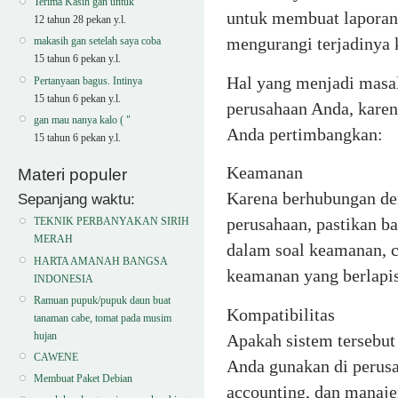
Terima Kasih gan untuk
untuk membuat laporan 
12 tahun 28 pekan y.l.
mengurangi terjadinya k
makasih gan setelah saya coba
15 tahun 6 pekan y.l.
Hal yang menjadi masa
Pertanyaan bagus. Intinya
15 tahun 6 pekan y.l.
perusahaan Anda, karen
gan mau nanya kalo ( "
Anda pertimbangkan:
15 tahun 6 pekan y.l.
Keamanan
Materi populer
Karena berhubungan den
Sepanjang waktu:
perusahaan, pastikan b
TEKNIK PERBANYAKAN SIRIH
MERAH
dalam soal keamanan, 
HARTA AMANAH BANGSA
keamanan yang berlapis
INDONESIA
Ramuan pupuk/pupuk daun buat
Kompatibilitas
tanaman cabe, tomat pada musim
hujan
Apakah sistem tersebut 
CAWENE
Anda gunakan di perusa
Membuat Paket Debian
accounting, dan manaje