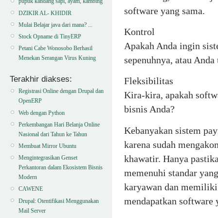
pupuk kandang sapi, ayam, kambing
software yang sama.
DZIKIR AL- KHIDIR
Mulai Belajar java dari mana? ...
Kontrol
Stock Opname di TinyERP
Apakah Anda ingin sis
Petani Cabe Wonosobo Berhasil
sepenuhnya, atau Anda t
Menekan Serangan Virus Kuning
Terakhir diakses:
Fleksibilitas
Registrasi Online dengan Drupal dan
Kira-kira, apakah softw
OpenERP
bisnis Anda?
Web dengan Python
Perkembangan Hari Belanja Online
Kebanyakan sistem payro
Nasional dari Tahun ke Tahun
karena sudah mengakomo
Membuat Mirror Ubuntu
khawatir. Hanya pastik
Mengintegrasikan Genset
Perkantoran dalam Ekosistem Bisnis
memenuhi standar yang a
Modern
karyawan dan memiliki 
CAWENE
mendapatkan software 
Drupal: Otentifikasi Menggunakan
Mail Server