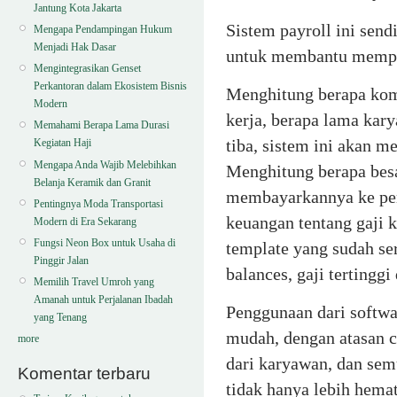
Jantung Kota Jakarta
Sistem payroll ini send
Mengapa Pendampingan Hukum
Menjadi Hak Dasar
untuk membantu memper
Mengintegrasikan Genset
Perkantoran dalam Ekosistem Bisnis
Menghitung berapa komp
Modern
kerja, berapa lama kary
Memahami Berapa Lama Durasi
tiba, sistem ini akan m
Kegiatan Haji
Mengapa Anda Wajib Melebihkan
Menghitung berapa besa
Belanja Keramik dan Granit
membayarkannya ke pem
Pentingnya Moda Transportasi
keuangan tentang gaji k
Modern di Era Sekarang
Fungsi Neon Box untuk Usaha di
template yang sudah se
Pinggir Jalan
balances, gaji tertinggi 
Memilih Travel Umroh yang
Amanah untuk Perjalanan Ibadah
Penggunaan dari softwar
yang Tenang
mudah, dengan atasan c
more
dari karyawan, dan semu
Komentar terbaru
tidak hanya lebih hemat