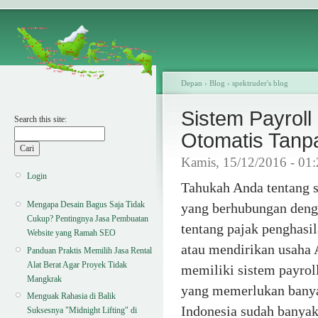
Depan
›
Blog
›
spektruder's blog
Sistem Payroll
Search this site:
Otomatis Tanp
Kamis, 15/12/2016 - 01
Login
Tahukah Anda tentang s
Mengapa Desain Bagus Saja Tidak
yang berhubungan denga
Cukup? Pentingnya Jasa Pembuatan
tentang pajak penghasil
Website yang Ramah SEO
atau mendirikan usaha A
Panduan Praktis Memilih Jasa Rental
Alat Berat Agar Proyek Tidak
memiliki sistem payroll
Mangkrak
yang memerlukan banyak
Menguak Rahasia di Balik
Indonesia sudah banyak
Suksesnya "Midnight Lifting" di