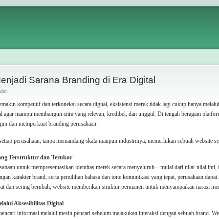
jadi Sarana Branding di Era Digital
uder
akin kompetitif dan terkoneksi secara digital, eksistensi merek tidak lagi cukup hanya melalu
ital agar mampu membangun citra yang relevan, kredibel, dan unggul. Di tengah beragam platform
gun dan memperkuat branding perusahaan.
 setiap perusahaan, tanpa memandang skala maupun industrinya, memerlukan sebuah website seb
yang Terstruktur dan Terukur
haan untuk mempresentasikan identitas merek secara menyeluruh—mulai dari nilai-nilai inti, f
dengan karakter brand, serta pemilihan bahasa dan tone komunikasi yang tepat, perusahaan dap
cepat dan sering berubah, website memberikan struktur permanen untuk menyampaikan narasi me
alui Aksesibilitas Digital
mencari informasi melalui mesin pencari sebelum melakukan interaksi dengan sebuah brand. Web