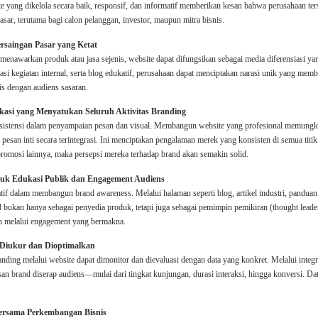
te yang dikelola secara baik, responsif, dan informatif memberikan kesan bahwa perusahaan terse
sar, terutama bagi calon pelanggan, investor, maupun mitra bisnis.
ersaingan Pasar yang Ketat
awarkan produk atau jasa sejenis, website dapat difungsikan sebagai media diferensiasi yang k
asi kegiatan internal, serta blog edukatif, perusahaan dapat menciptakan narasi unik yang m
is dengan audiens sasaran.
ikasi yang Menyatukan Seluruh Aktivitas Branding
istensi dalam penyampaian pesan dan visual. Membangun website yang profesional memungk
 pesan inti secara terintegrasi. Ini menciptakan pengalaman merek yang konsisten di semua titik
 promosi lainnya, maka persepsi mereka terhadap brand akan semakin solid.
ntuk Edukasi Publik dan Engagement Audiens
if dalam membangun brand awareness. Melalui halaman seperti blog, artikel industri, panduan
d bukan hanya sebagai penyedia produk, tetapi juga sebagai pemimpin pemikiran (thought leade
an melalui engagement yang bermakna.
 Diukur dan Dioptimalkan
nding melalui website dapat dimonitor dan dievaluasi dengan data yang konkret. Melalui integr
san brand diserap audiens—mulai dari tingkat kunjungan, durasi interaksi, hingga konversi. 
ersama Perkembangan Bisnis