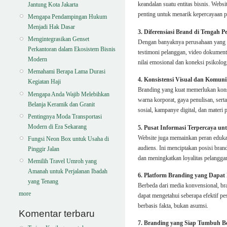
keandalan suatu entitas bisnis. Websi
Jantung Kota Jakarta
penting untuk menarik kepercayaan pa
Mengapa Pendampingan Hukum
Menjadi Hak Dasar
3. Diferensiasi Brand di Tengah P
Mengintegrasikan Genset
Dengan banyaknya perusahaan yang men
Perkantoran dalam Ekosistem Bisnis
testimoni pelanggan, video dokument
Modern
nilai emosional dan koneksi psikolog
Memahami Berapa Lama Durasi
4. Konsistensi Visual dan Komun
Kegiatan Haji
Branding yang kuat memerlukan kons
Mengapa Anda Wajib Melebihkan
warna korporat, gaya penulisan, serta
Belanja Keramik dan Granit
sosial, kampanye digital, dan materi
Pentingnya Moda Transportasi
Modern di Era Sekarang
5. Pusat Informasi Terpercaya u
Website juga memainkan peran edukat
Fungsi Neon Box untuk Usaha di
audiens. Ini menciptakan posisi bran
Pinggir Jalan
dan meningkatkan loyalitas pelangg
Memilih Travel Umroh yang
Amanah untuk Perjalanan Ibadah
6. Platform Branding yang Dapat
yang Tenang
Berbeda dari media konvensional, bra
more
dapat mengetahui seberapa efektif pe
berbasis fakta, bukan asumsi.
Komentar terbaru
7. Branding yang Siap Tumbuh B