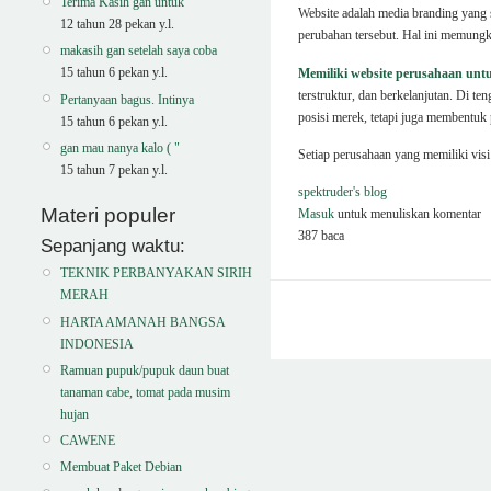
Terima Kasih gan untuk
Website adalah media branding yang 
12 tahun 28 pekan y.l.
perubahan tersebut. Hal ini memungk
makasih gan setelah saya coba
15 tahun 6 pekan y.l.
Memiliki website perusahaan untu
terstruktur, dan berkelanjutan. Di 
Pertanyaan bagus. Intinya
posisi merek, tetapi juga membentuk p
15 tahun 6 pekan y.l.
gan mau nanya kalo ( "
Setiap perusahaan yang memiliki visi
15 tahun 7 pekan y.l.
spektruder's blog
Materi populer
Masuk
untuk menuliskan komentar
387 baca
Sepanjang waktu:
TEKNIK PERBANYAKAN SIRIH
MERAH
HARTA AMANAH BANGSA
INDONESIA
Ramuan pupuk/pupuk daun buat
tanaman cabe, tomat pada musim
hujan
CAWENE
Membuat Paket Debian