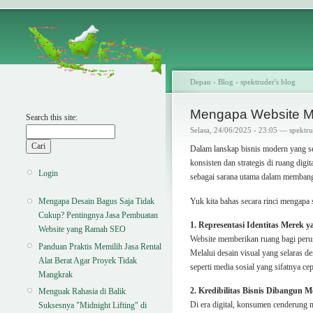
Depan
›
Blog
›
spektruder's blog
Mengapa Website Men
Search this site:
Selasa, 24/06/2025 - 23:05 — spektr
Dalam lanskap bisnis modern yang sem
konsisten dan strategis di ruang dig
Login
sebagai sarana utama dalam memban
Yuk kita bahas secara rinci mengapa
Mengapa Desain Bagus Saja Tidak
Cukup? Pentingnya Jasa Pembuatan
1. Representasi Identitas Merek 
Website yang Ramah SEO
Website memberikan ruang bagi perusa
Panduan Praktis Memilih Jasa Rental
Melalui desain visual yang selaras 
Alat Berat Agar Proyek Tidak
seperti media sosial yang sifatnya 
Mangkrak
2. Kredibilitas Bisnis Dibangun Mel
Menguak Rahasia di Balik
Di era digital, konsumen cenderung 
Suksesnya "Midnight Lifting" di