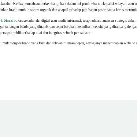
skalabel. Ketika perusahaan berkembang, baik dalam hal produk baru, ekspansi wilayah, atau
inkan brand tumbuh secara organik dan adaptif terhadap perubahan pasar, tanpa harus merombak
k bisnis
bukan sekadar alat digital atau media informasi, tetapi adalah landasan strategis d
tengah tantangan bisnis yang dinamis dan cepat berubah, kehadiran website yang dirancang den
ersepsi publik terhadap nilai dan integritas sebuah perusahaan.
 untuk menjadi brand yang kuat dan relevan di masa depan, seyogianya menempatkan website seb