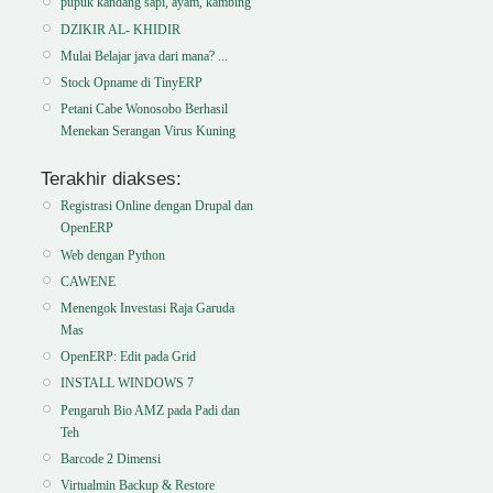
pupuk kandang sapi, ayam, kambing
DZIKIR AL- KHIDIR
Mulai Belajar java dari mana? ...
Stock Opname di TinyERP
Petani Cabe Wonosobo Berhasil
Menekan Serangan Virus Kuning
Terakhir diakses:
Registrasi Online dengan Drupal dan
OpenERP
Web dengan Python
CAWENE
Menengok Investasi Raja Garuda
Mas
OpenERP: Edit pada Grid
INSTALL WINDOWS 7
Pengaruh Bio AMZ pada Padi dan
Teh
Barcode 2 Dimensi
Virtualmin Backup & Restore