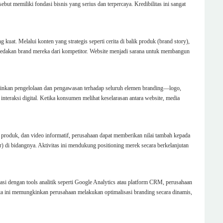
but memiliki fondasi bisnis yang serius dan terpercaya. Kredibilitas ini sangat
uat. Melalui konten yang strategis seperti cerita di balik produk (brand story),
embedakan brand mereka dari kompetitor. Website menjadi sarana untuk membangun
inkan pengelolaan dan pengawasan terhadap seluruh elemen branding—logo,
 interaksi digital. Ketika konsumen melihat keselarasan antara website, media
 produk, dan video informatif, perusahaan dapat memberikan nilai tambah kepada
r) di bidangnya. Aktivitas ini mendukung positioning merek secara berkelanjutan
asi dengan tools analitik seperti Google Analytics atau platform CRM, perusahaan
Data ini memungkinkan perusahaan melakukan optimalisasi branding secara dinamis,