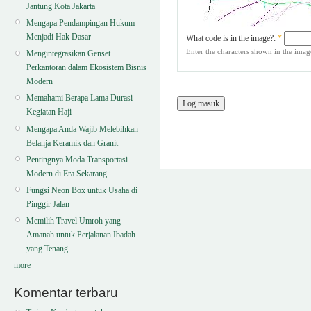
Jantung Kota Jakarta
Mengapa Pendampingan Hukum
Menjadi Hak Dasar
What code is in the image?:
*
Enter the characters shown in the imag
Mengintegrasikan Genset
Perkantoran dalam Ekosistem Bisnis
Modern
Memahami Berapa Lama Durasi
Kegiatan Haji
Mengapa Anda Wajib Melebihkan
Belanja Keramik dan Granit
Pentingnya Moda Transportasi
Modern di Era Sekarang
Fungsi Neon Box untuk Usaha di
Pinggir Jalan
Memilih Travel Umroh yang
Amanah untuk Perjalanan Ibadah
yang Tenang
more
Komentar terbaru