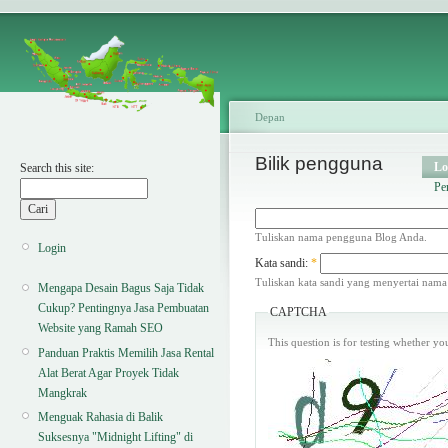
Depan
Bilik pengguna
Lo
Search this site:
Pe
Tuliskan nama pengguna Blog Anda.
Login
Kata sandi:
*
Tuliskan kata sandi yang menyertai nam
Mengapa Desain Bagus Saja Tidak
Cukup? Pentingnya Jasa Pembuatan
CAPTCHA
Website yang Ramah SEO
This question is for testing whether y
Panduan Praktis Memilih Jasa Rental
Alat Berat Agar Proyek Tidak
Mangkrak
Menguak Rahasia di Balik
Suksesnya "Midnight Lifting" di