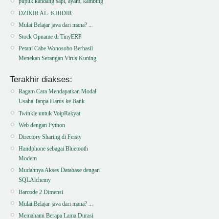
pupuk kandang sapi, ayam, kambing
DZIKIR AL- KHIDIR
Mulai Belajar java dari mana? ...
Stock Opname di TinyERP
Petani Cabe Wonosobo Berhasil
Menekan Serangan Virus Kuning
Terakhir diakses:
Ragam Cara Mendapatkan Modal
Usaha Tanpa Harus ke Bank
Twinkle untuk VoipRakyat
Web dengan Python
Directory Sharing di Feisty
Handphone sebagai Bluetooth
Modem
Mudahnya Akses Database dengan
SQLAlchemy
Barcode 2 Dimensi
Mulai Belajar java dari mana? ...
Memahami Berapa Lama Durasi