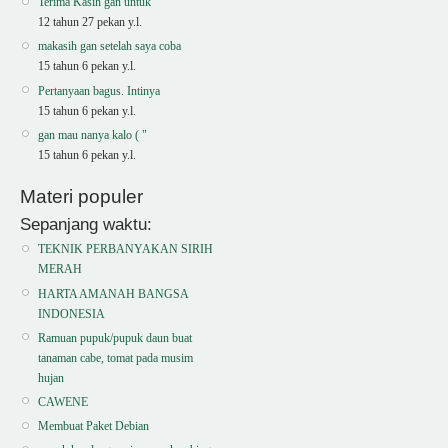
Terima Kasih gan untuk
12 tahun 27 pekan y.l.
makasih gan setelah saya coba
15 tahun 6 pekan y.l.
Pertanyaan bagus. Intinya
15 tahun 6 pekan y.l.
gan mau nanya kalo ( "
15 tahun 6 pekan y.l.
Materi populer
Sepanjang waktu:
TEKNIK PERBANYAKAN SIRIH
MERAH
HARTA AMANAH BANGSA
INDONESIA
Ramuan pupuk/pupuk daun buat
tanaman cabe, tomat pada musim
hujan
CAWENE
Membuat Paket Debian