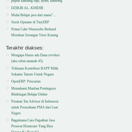
pupuk kandang sapi, ayam, kambing
DZIKIR AL- KHIDIR
Mulai Belajar java dari mana? ...
Stock Opname di TinyERP
Petani Cabe Wonosobo Berhasil
Menekan Serangan Virus Kuning
Terakhir diakses:
Mengapa Harus ada Dana revolusi
(aku sebut amanah 45)
Triliunan Kontribusi RAPP Milik
Sukanto Tanoto Untuk Negara
OpenERP: Pencarian
Memahami Manfaat Pentingnya
Bimbingan Belajar Online
Peranan Tax Advisor di Indonesia
untuk Perusahaan PMA dari Luar
Negeri
Bagaimana Cara Dapatkan Jasa
Perawat Homecare Yang Bisa