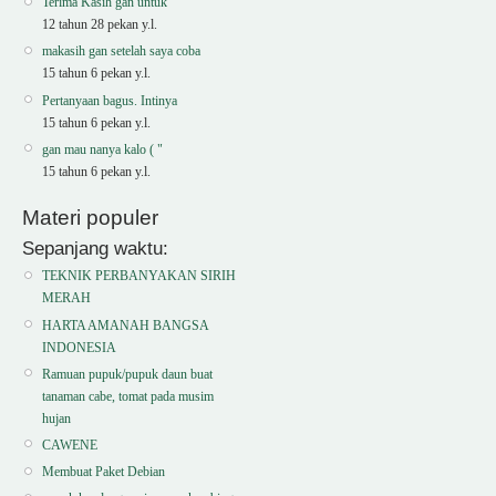
Terima Kasih gan untuk
12 tahun 28 pekan y.l.
makasih gan setelah saya coba
15 tahun 6 pekan y.l.
Pertanyaan bagus. Intinya
15 tahun 6 pekan y.l.
gan mau nanya kalo ( "
15 tahun 6 pekan y.l.
Materi populer
Sepanjang waktu:
TEKNIK PERBANYAKAN SIRIH
MERAH
HARTA AMANAH BANGSA
INDONESIA
Ramuan pupuk/pupuk daun buat
tanaman cabe, tomat pada musim
hujan
CAWENE
Membuat Paket Debian