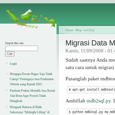
Depan
›
Blog
›
os's blog
Migrasi Data 
Search this site:
Kamis, 11/09/2008 - 01
Sudah saatnya Anda me
Login
satu cara untuk migrasi
Mengapa Desain Bagus Saja Tidak
Pasanglah paket mdbtoo
Cukup? Pentingnya Jasa Pembuatan
Website yang Ramah SEO
# apt-get install mdbtool
Panduan Praktis Memilih Jasa Rental
Alat Berat Agar Proyek Tidak
Ambillah
mdb2sql.py
. 
Mangkrak
Menguak Rahasia di Balik
$ python mdb2sql.py my.md
Suksesnya "Midnight Lifting" di