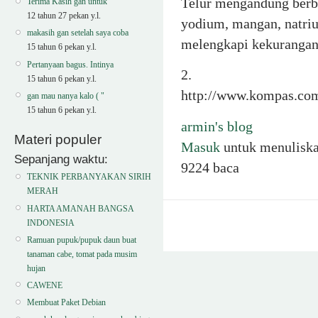
Telur mengandung berba
Terima Kasih gan untuk
12 tahun 27 pekan y.l.
yodium, mangan, natrium
makasih gan setelah saya coba
melengkapi kekurangan
15 tahun 6 pekan y.l.
Pertanyaan bagus. Intinya
2.
15 tahun 6 pekan y.l.
http://www.kompas.com
gan mau nanya kalo ( "
15 tahun 6 pekan y.l.
armin's blog
Materi populer
Masuk
untuk menulisk
Sepanjang waktu:
9224 baca
TEKNIK PERBANYAKAN SIRIH
MERAH
HARTA AMANAH BANGSA
INDONESIA
Ramuan pupuk/pupuk daun buat
tanaman cabe, tomat pada musim
hujan
CAWENE
Membuat Paket Debian