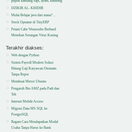
pupuk kandang sapi, ayam, kambing
DZIKIR AL- KHIDIR
Mulai Belajar java dari mana? ...
Stock Opname di TinyERP
Petani Cabe Wonosobo Berhasil
Menekan Serangan Virus Kuning
Terakhir diakses:
Web dengan Python
Sistem Payroll Modern Solusi
Hitung Gaji Karyawan Otomatis
Tanpa Repot
Membuat Mirror Ubuntu
Pengaruh Bio AMZ pada Padi dan
Teh
Internet Mobile Access
Migrasi Data MS SQL ke
PostgreSQL
Ragam Cara Mendapatkan Modal
Usaha Tanpa Harus ke Bank