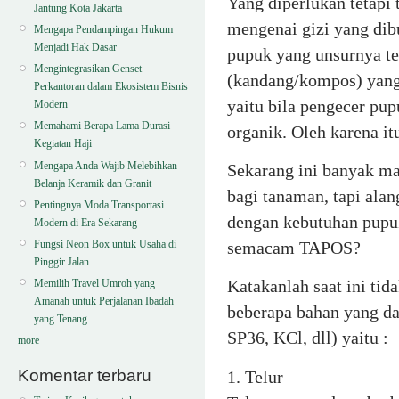
Yang diperlukan tetapi 
Jantung Kota Jakarta
mengenai gizi yang di
Mengapa Pendampingan Hukum
Menjadi Hak Dasar
pupuk yang unsurnya t
Mengintegrasikan Genset
(kandang/kompos) yang
Perkantoran dalam Ekosistem Bisnis
yaitu bila pengecer pu
Modern
Memahami Berapa Lama Durasi
organik. Oleh karena i
Kegiatan Haji
Mengapa Anda Wajib Melebihkan
Sekarang ini banyak m
Belanja Keramik dan Granit
bagi tanaman, tapi ala
Pentingnya Moda Transportasi
dengan kebutuhan pupuk
Modern di Era Sekarang
Fungsi Neon Box untuk Usaha di
semacam TAPOS?
Pinggir Jalan
Katakanlah saat ini ti
Memilih Travel Umroh yang
Amanah untuk Perjalanan Ibadah
beberapa bahan yang d
yang Tenang
SP36, KCl, dll) yaitu :
more
Komentar terbaru
1. Telur