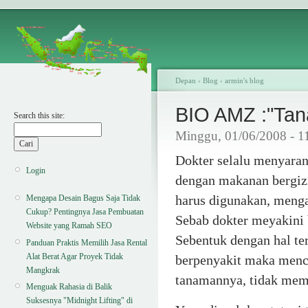
Depan
›
Blog
›
armin's blog
BIO AMZ :"Tan
Search this site:
Minggu, 01/06/2008 - 1
Dokter selalu menyara
Login
dengan makanan bergizi
harus digunakan, meng
Mengapa Desain Bagus Saja Tidak
Cukup? Pentingnya Jasa Pembuatan
Sebab dokter meyakini 
Website yang Ramah SEO
Sebentuk dengan hal ter
Panduan Praktis Memilih Jasa Rental
Alat Berat Agar Proyek Tidak
berpenyakit maka menca
Mangkrak
tanamannya, tidak mem
Menguak Rahasia di Balik
Suksesnya "Midnight Lifting" di