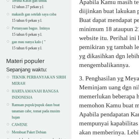
Apabila Kamu masih tet
Terima Kasih gan untuk
12 tahun 27 pekan y.l.
diijinkan buat lakukan
makasih gan setelah saya coba
Buat dapat mendapat p
15 tahun 6 pekan y.l.
minimum 18 ataupun 21 t
Pertanyaan bagus. Intinya
15 tahun 6 pekan y.l.
website itu. Perihal i
gan mau nanya kalo ( "
pemikiran yg tambah le
15 tahun 6 pekan y.l.
yg dikasihkan dgn lebih
Materi populer
mengembalikannya.
Sepanjang waktu:
3. Penghasilan yg Mey
TEKNIK PERBANYAKAN SIRIH
MERAH
Meminjam uang dgn nila
HARTA AMANAH BANGSA
memerlukan beberapa ha
INDONESIA
memohon Kamu buat mem
Ramuan pupuk/pupuk daun buat
tanaman cabe, tomat pada musim
Apabila pendapatan Ka
hujan
mempunyai kapabilitas
CAWENE
akan memberinya. Leb
Membuat Paket Debian