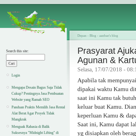
Depan
›
Blog
›
aanbae's blog
Prasyarat Ajuk
Search this site:
Agunan & Kartu
Selasa, 17/07/2018 - 08
Login
Apabila tak mempunyai 
Mengapa Desain Bagus Saja Tidak
dipakai waktu Kamu di
Cukup? Pentingnya Jasa Pembuatan
saat ini Kamu tak butuh
Website yang Ramah SEO
keluar buat Kamu. Dia
Panduan Praktis Memilih Jasa Rental
Alat Berat Agar Proyek Tidak
keperluan Kamu & dapat
Mangkrak
Saat ini, Kamu dapat l
Menguak Rahasia di Balik
yg disiapkan oleh ber
Suksesnya "Midnight Lifting" di