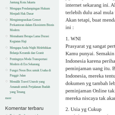
Jantung Kota Jakarta
internet sekarang ini.
Mengapa Pendampingan Hukum
terlebih dulu asal mula
Menjadi Hak Dasar
Akan tetapi, buat mend
Mengintegrasikan Genset
Perkantoran dalam Ekosistem Bisnis
ini :
Modern
Memahami Berapa Lama Durasi
1. WNI
Kegiatan Haji
Prasyarat yg sangat pe
Mengapa Anda Wajib Melebihkan
Kamu punyai. Semakin l
Belanja Keramik dan Granit
Pentingnya Moda Transportasi
Indonesia karena peri
Modern di Era Sekarang
peminjaman uang itu. 
Fungsi Neon Box untuk Usaha di
Indonesia, mereka ten
Pinggir Jalan
Memilih Travel Umroh yang
dokumen yg tambah lebi
Amanah untuk Perjalanan Ibadah
peminjaman Online tak 
yang Tenang
mereka niscaya tak ak
more
Komentar terbaru
2. Usia yg Cukup