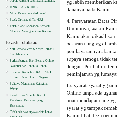
pupuk kandang sapi, ayam, kambing
yg lebih memberikan k
DZIKIR AL- KHIDIR
dananya pada Kamu.
Mulai Belajar java dari mana? ...
Stock Opname di TinyERP
4. Persyaratan Batas P
Petani Cabe Wonosobo Berhasil
Umumnya, waktu Kamu 
Menekan Serangan Virus Kuning
Kamu akan dikasihkan 
Terakhir diakses:
besaran uang yg di amb
Seri Perdana Vivo S Series Terbaru
pembayarannya akan ta
Siap Meluncur
supaya semoga tidak ter
Perkembangan Hari Belanja Online
dengan. Perihal ini t
Nasional dari Tahun ke Tahun
Triliunan Kontribusi RAPP Milik
peminjaman yg lumayan
Sukanto Tanoto Untuk Negara
Sulitnya Memahami Keinginan
Itu syarat-syarat yg u
Wanita
Online tanpa ada agunan
Cara Cerdas Memilih Kredit
buat mendapat uang yg 
Kendaraan Bermotor yang
Bersahabat
syarat yg tampak remeh 
Tidak ada daya upaya selain hanya
Kamu lihat. Dgn penuh