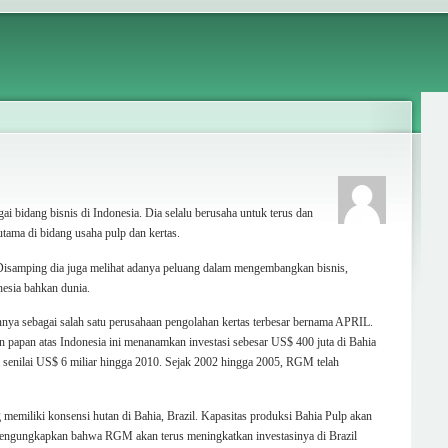
i bidang bisnis di Indonesia. Dia selalu berusaha untuk terus dan
tama di bidang usaha pulp dan kertas.
Disamping dia juga melihat adanya peluang dalam mengembangkan bisnis,
nesia bahkan dunia.
nnya sebagai salah satu perusahaan pengolahan kertas terbesar bernama APRIL.
an papan atas Indonesia ini menanamkan investasi sebesar US$ 400 juta di Bahia
a senilai US$ 6 miliar hingga 2010. Sejak 2002 hingga 2005, RGM telah
emiliki konsensi hutan di Bahia, Brazil. Kapasitas produksi Bahia Pulp akan
m, mengungkapkan bahwa RGM akan terus meningkatkan investasinya di Brazil