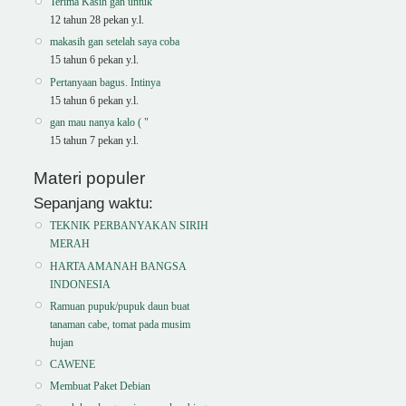
Terima Kasih gan untuk
12 tahun 28 pekan y.l.
makasih gan setelah saya coba
15 tahun 6 pekan y.l.
Pertanyaan bagus. Intinya
15 tahun 6 pekan y.l.
gan mau nanya kalo ( "
15 tahun 7 pekan y.l.
Materi populer
Sepanjang waktu:
TEKNIK PERBANYAKAN SIRIH
MERAH
HARTA AMANAH BANGSA
INDONESIA
Ramuan pupuk/pupuk daun buat
tanaman cabe, tomat pada musim
hujan
CAWENE
Membuat Paket Debian