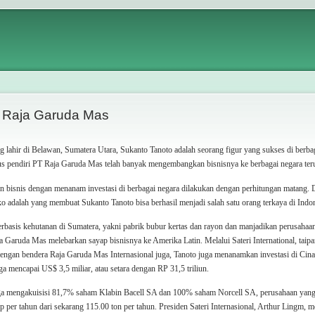
 Raja Garuda Mas
 lahir di Belawan, Sumatera Utara, Sukanto Tanoto adalah seorang figur yang sukses di berbaga
us pendiri PT Raja Garuda Mas telah banyak mengembangkan bisnisnya ke berbagai negara teru
 bisnis dengan menanam investasi di berbagai negara dilakukan dengan perhitungan matang. 
o adalah yang membuat Sukanto Tanoto bisa berhasil menjadi salah satu orang terkaya di Indo
erbasis kehutanan di Sumatera, yakni pabrik bubur kertas dan rayon dan manjadikan perusahaa
ja Garuda Mas melebarkan sayap bisnisnya ke Amerika Latin. Melalui Sateri International, taip
 Dengan bendera Raja Garuda Mas Internasional juga, Tanoto juga menanamkan investasi di Cin
ga mencapai US$ 3,5 miliar, atau setara dengan RP 31,5 triliun.
ga mengakuisisi 81,7% saham Klabin Bacell SA dan 100% saham Norcell SA, perusahaan yang m
lp per tahun dari sekarang 115.00 ton per tahun. Presiden Sateri Internasional, Arthur Ling