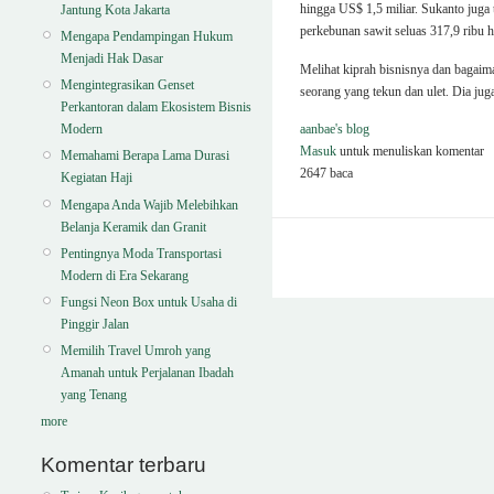
hingga US$ 1,5 miliar. Sukanto juga
Jantung Kota Jakarta
perkebunan sawit seluas 317,9 ribu h
Mengapa Pendampingan Hukum
Menjadi Hak Dasar
Melihat kiprah bisnisnya dan bagaim
Mengintegrasikan Genset
seorang yang tekun dan ulet. Dia jug
Perkantoran dalam Ekosistem Bisnis
Modern
aanbae's blog
Masuk
untuk menuliskan komentar
Memahami Berapa Lama Durasi
2647 baca
Kegiatan Haji
Mengapa Anda Wajib Melebihkan
Belanja Keramik dan Granit
Pentingnya Moda Transportasi
Modern di Era Sekarang
Fungsi Neon Box untuk Usaha di
Pinggir Jalan
Memilih Travel Umroh yang
Amanah untuk Perjalanan Ibadah
yang Tenang
more
Komentar terbaru