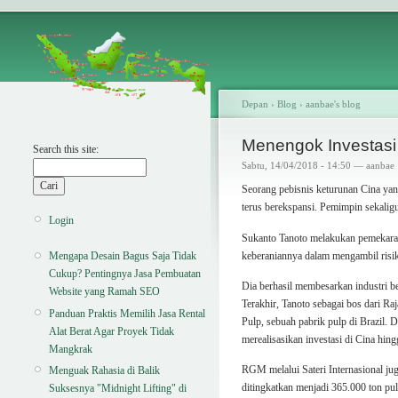
Depan
›
Blog
›
aanbae's blog
Menengok Investasi
Search this site:
Sabtu, 14/04/2018 - 14:50 — aanbae
Seorang pebisnis keturunan Cina yang
terus berekspansi. Pemimpin sekalig
Login
Sukanto Tanoto melakukan pemekaran
keberaniannya dalam mengambil risik
Mengapa Desain Bagus Saja Tidak
Cukup? Pentingnya Jasa Pembuatan
Dia berhasil membesarkan industri b
Website yang Ramah SEO
Terakhir, Tanoto sebagai bos dari Ra
Panduan Praktis Memilih Jasa Rental
Pulp, sebuah pabrik pulp di Brazil.
Alat Berat Agar Proyek Tidak
merealisasikan investasi di Cina hing
Mangkrak
RGM melalui Sateri Internasional ju
Menguak Rahasia di Balik
ditingkatkan menjadi 365.000 ton pu
Suksesnya "Midnight Lifting" di