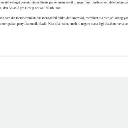
 tercatat sebagai pemain utama bisnis perkebunan sawit di negeri ini. Berdasarkan data Ga
a, dan Asian Agro Group seluas 150 ribu ton.
ana cara dia memberanikan diri mengambil risiko dari investasi, membuat dia menjadi orang 
a merupakan penyuka musik klasik. Kita tidak tahu, entah di negara mana lagi dia akan menana