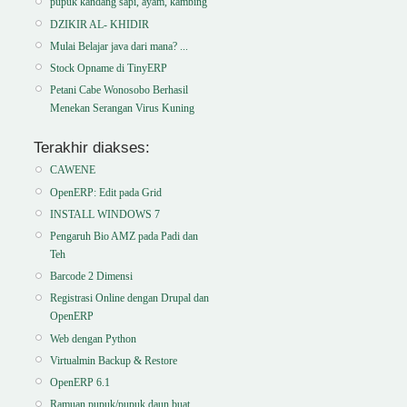
pupuk kandang sapi, ayam, kambing
DZIKIR AL- KHIDIR
Mulai Belajar java dari mana? ...
Stock Opname di TinyERP
Petani Cabe Wonosobo Berhasil
Menekan Serangan Virus Kuning
Terakhir diakses:
CAWENE
OpenERP: Edit pada Grid
INSTALL WINDOWS 7
Pengaruh Bio AMZ pada Padi dan
Teh
Barcode 2 Dimensi
Registrasi Online dengan Drupal dan
OpenERP
Web dengan Python
Virtualmin Backup & Restore
OpenERP 6.1
Ramuan pupuk/pupuk daun buat