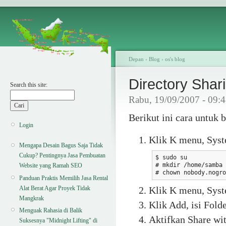
Depan
›
Blog
›
os's blog
Directory Shari
Search this site:
Rabu, 19/09/2007 - 09:
Berikut ini cara untuk b
Login
Klik K menu, Syst
Mengapa Desain Bagus Saja Tidak
Cukup? Pentingnya Jasa Pembuatan
$ sudo su

# mkdir /home/samba

Website yang Ramah SEO
# chown nobody.nogro
Panduan Praktis Memilih Jasa Rental
Alat Berat Agar Proyek Tidak
Klik K menu, Syst
Mangkrak
Klik Add, isi Fol
Menguak Rahasia di Balik
Aktifkan Share wi
Suksesnya "Midnight Lifting" di