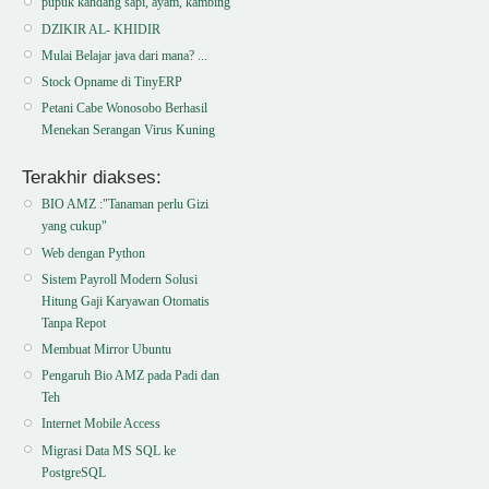
pupuk kandang sapi, ayam, kambing
DZIKIR AL- KHIDIR
Mulai Belajar java dari mana? ...
Stock Opname di TinyERP
Petani Cabe Wonosobo Berhasil
Menekan Serangan Virus Kuning
Terakhir diakses:
BIO AMZ :"Tanaman perlu Gizi
yang cukup"
Web dengan Python
Sistem Payroll Modern Solusi
Hitung Gaji Karyawan Otomatis
Tanpa Repot
Membuat Mirror Ubuntu
Pengaruh Bio AMZ pada Padi dan
Teh
Internet Mobile Access
Migrasi Data MS SQL ke
PostgreSQL