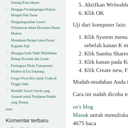
Jantung Kota Jakarta
Aktifkan Writeabl
Mengapa Pendampingan Hukum
Klik OK
Menjadi Hak Dasar
Mengintegrasikan Genset
Uji dari komputer lain:
Perkantoran dalam Ekosistem Bisnis
Modern
Klik System menu
Memahami Berapa Lama Durasi
sebelah kanan K m
Kegiatan Haji
Klik Samba Share
Mengapa Anda Wajib Melebihkan
Belanja Keramik dan Granit
Klik kanan pada K
Pentingnya Moda Transportasi
Klik Create new, F
Modern di Era Sekarang
Fungsi Neon Box untuk Usaha di
Mudah-mudahan Anda t
Pinggir Jalan
Memilih Travel Umroh yang
Cara ini sudah dicoba
Amanah untuk Perjalanan Ibadah
yang Tenang
os's blog
more
Masuk
untuk menulisk
Komentar terbaru
4675 baca