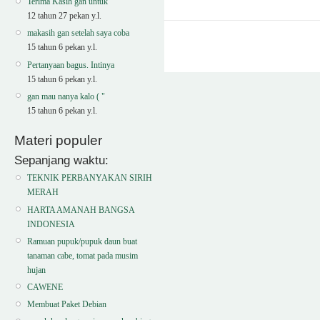
Terima Kasih gan untuk
12 tahun 27 pekan y.l.
makasih gan setelah saya coba
15 tahun 6 pekan y.l.
Pertanyaan bagus. Intinya
15 tahun 6 pekan y.l.
gan mau nanya kalo ( "
15 tahun 6 pekan y.l.
Materi populer
Sepanjang waktu:
TEKNIK PERBANYAKAN SIRIH
MERAH
HARTA AMANAH BANGSA
INDONESIA
Ramuan pupuk/pupuk daun buat
tanaman cabe, tomat pada musim
hujan
CAWENE
Membuat Paket Debian